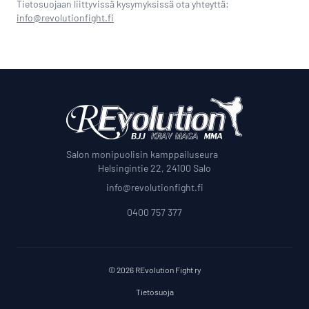
Tietosuojaan liittyvissä kysymyksissä ota yhteyttä:
info@revolutionfight.fi
Salon monipuolisin kamppailuseura
Helsingintie 22, 24100 Salo
info@revolutionfight.fi
0400 757 377
© 2026 REvolution Fight ry
Tietosuoja